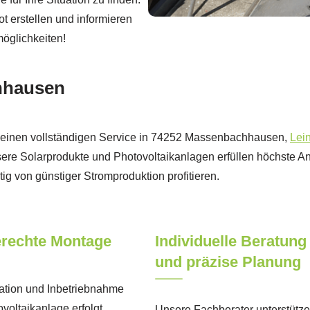
 erstellen und informieren
möglichkeiten!
chhausen
en einen vollständigen Service in 74252 Massenbachhausen,
Lei
sere Solarprodukte und Photovoltaikanlagen erfüllen höchste An
ig von günstiger Stromproduktion profitieren.
rechte Montage
Individuelle Beratung
und präzise Planung
lation und Inbetriebnahme
ovoltaikanlage erfolgt
Unsere Fachberater unterstütz