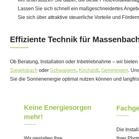
Lassen Sie sich schnell ein maßgeschneidertes Angebot
Sie sich über attraktive steuerliche Vorteile und Förder
Effiziente Technik für Massenba
Ob Beratung, Installation oder Inbetriebnahme – wir biet
Siegelsbach
oder
Schwaigern
,
Kirchardt
,
Gemmingen
. Un
Sie die Sonnenenergie optimal nutzen können und langfrist
Keine Energiesorgen
Fachge
mehr!
Die Instal
Wir gestalten Ihre
Ihrer Phot