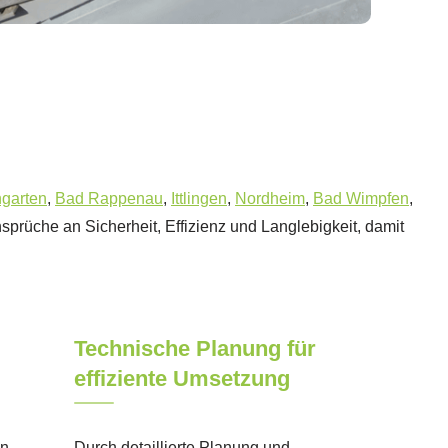
ngarten
,
Bad Rappenau
,
Ittlingen
,
Nordheim
,
Bad Wimpfen
,
sprüche an Sicherheit, Effizienz und Langlebigkeit, damit
Technische Planung für
effiziente Umsetzung
en
Durch detaillierte Planung und