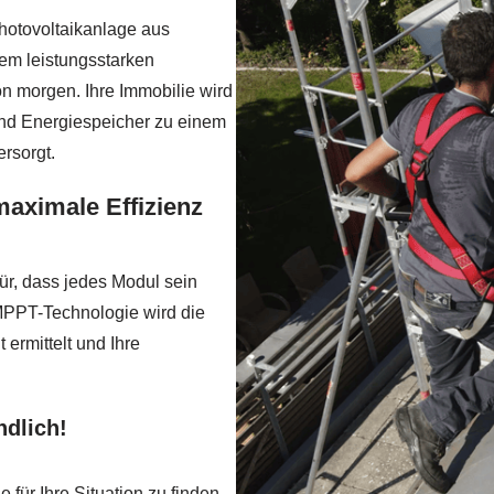
Photovoltaikanlage aus
em leistungsstarken
on morgen. Ihre Immobilie wird
nd Energiespeicher zu einem
rsorgt.
maximale Effizienz
ür, dass jedes Modul sein
 MPPT-Technologie wird die
ermittelt und Ihre
ndlich!
 für Ihre Situation zu finden.