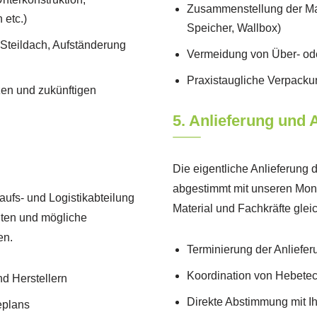
Zusammenstellung der Mat
 etc.)
Speicher, Wallbox)
Steildach, Aufständerung
Vermeidung von Über- ode
Praxistaugliche Verpacku
en und zukünftigen
5. Anlieferung und
Die eigentliche Anlieferung 
abgestimmt mit unseren Mont
kaufs- und Logistikabteilung
Material und Fachkräfte gleic
eiten und mögliche
en.
Terminierung der Anliefe
Koordination von Hebetechn
d Herstellern
Direkte Abstimmung mit I
eplans