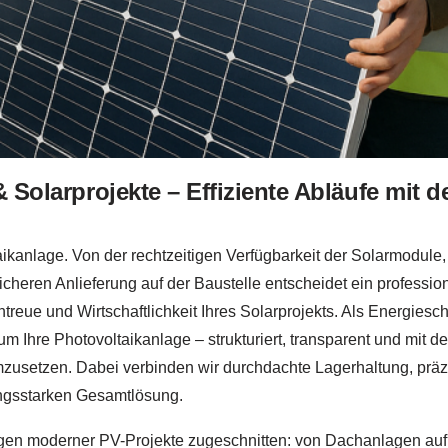
 & Solarprojekte – Effiziente Abläufe mi
taikanlage. Von der rechtzeitigen Verfügbarkeit der Solarmodule,
cheren Anlieferung auf der Baustelle entscheidet ein profession
ntreue und Wirtschaftlichkeit Ihres Solarprojekts. Als Energies
m Ihre Photovoltaikanlage – strukturiert, transparent und mit d
 umzusetzen. Dabei verbinden wir durchdachte Lagerhaltung, präz
ungsstarken Gesamtlösung.
ungen moderner PV-Projekte zugeschnitten: von Dachanlagen auf