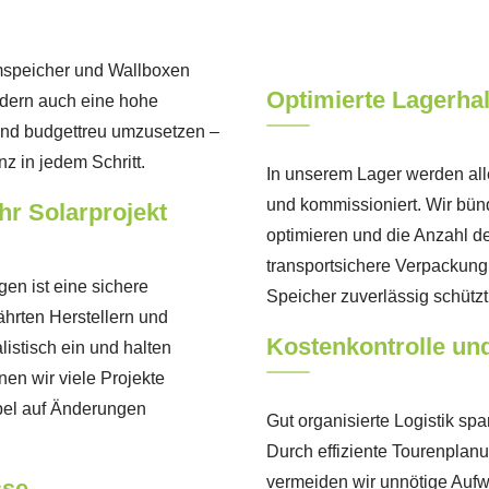
romspeicher und Wallboxen
Optimierte Lagerh
ndern auch eine hohe
- und budgettreu umzusetzen –
z in jedem Schritt.
In unserem Lager werden alle 
und kommissioniert. Wir bün
Ihr Solarprojekt
optimieren und die Anzahl de
transportsichere Verpackung
en ist eine sichere
Speicher zuverlässig schützt
ährten Herstellern und
Kostenkontrolle und
stisch ein und halten
en wir viele Projekte
ibel auf Änderungen
Gut organisierte Logistik spa
Durch effiziente Tourenplan
vermeiden wir unnötige Aufwä
sse