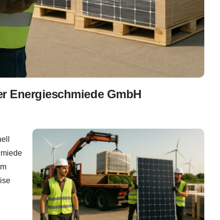
t der Energieschmiede GmbH
ell
chmiede
em
ise