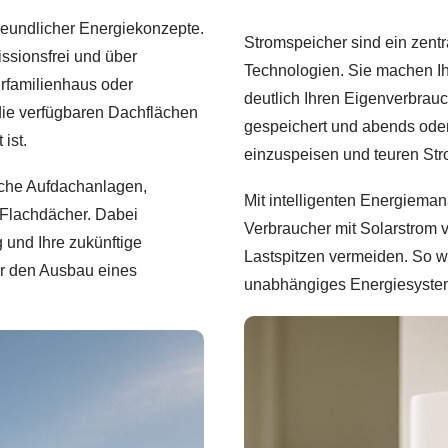
reundlicher Energiekonzepte.
Stromspeicher sind ein zent
issionsfrei und über
Technologien. Sie machen Ih
rfamilienhaus oder
deutlich Ihren Eigenverbrau
die verfügbaren Dachflächen
gespeichert und abends oder 
ist.
einzuspeisen und teuren St
sche Aufdachanlagen,
Mit intelligenten Energiem
 Flachdächer. Dabei
Verbraucher mit Solarstrom ve
 und Ihre zukünftige
Lastspitzen vermeiden. So w
er den Ausbau eines
unabhängiges Energiesystem,