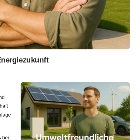
Energiezukunft
nd
haft
nlage
 bei