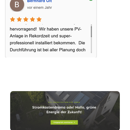
Energieschm
Ihr PV-Anlagen
für
iede
Partner
Heimsheim