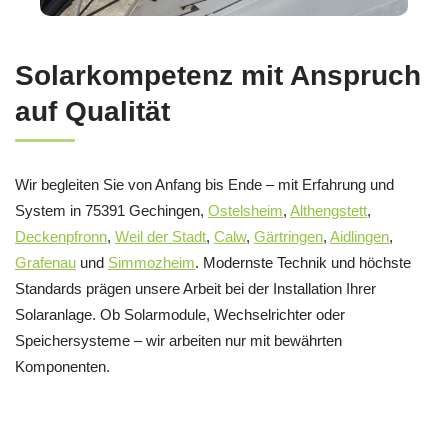
Solarkompetenz mit Anspruch
auf Qualität
Wir begleiten Sie von Anfang bis Ende – mit Erfahrung und
System in 75391 Gechingen,
Ostelsheim
,
Althengstett
,
Deckenpfronn
,
Weil der Stadt
,
Calw
,
Gärtringen
,
Aidlingen
,
Grafenau
und
Simmozheim
. Modernste Technik und höchste
Standards prägen unsere Arbeit bei der Installation Ihrer
Solaranlage. Ob Solarmodule, Wechselrichter oder
Speichersysteme – wir arbeiten nur mit bewährten
Komponenten.