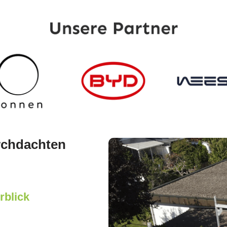
rchdachten
rblick