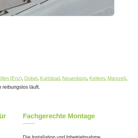
öfen (Enz)
,
Dobel
,
Karlsbad
,
Neuenbürg
,
Keltern
,
Marxzell
,
reibungslos läuft.
ür
Fachgerechte Montage
Die Installation und Inbetriebnahme