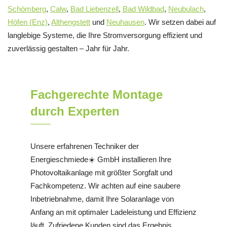
Schömberg
,
Calw
,
Bad Liebenzell
,
Bad Wildbad
,
Neubulach
,
Höfen (Enz)
,
Althengstett
und
Neuhausen
. Wir setzen dabei auf
langlebige Systeme, die Ihre Stromversorgung effizient und
zuverlässig gestalten – Jahr für Jahr.
Fachgerechte Montage
durch Experten
Unsere erfahrenen Techniker der
Energieschmiede☀️ GmbH installieren Ihre
Photovoltaikanlage mit größter Sorgfalt und
Fachkompetenz. Wir achten auf eine saubere
Inbetriebnahme, damit Ihre Solaranlage von
Anfang an mit optimaler Ladeleistung und Effizienz
läuft. Zufriedene Kunden sind das Ergebnis