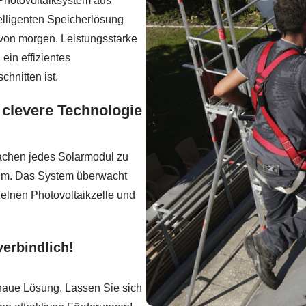
 Photovoltaiksystem aus
elligenten Speicherlösung
 von morgen. Leistungsstarke
ein effizientes
hnitten ist.
 clevere Technologie
achen jedes Solarmodul zu
rum. Das System überwacht
nzelnen Photovoltaikzelle und
erbindlich!
enaue Lösung. Lassen Sie sich