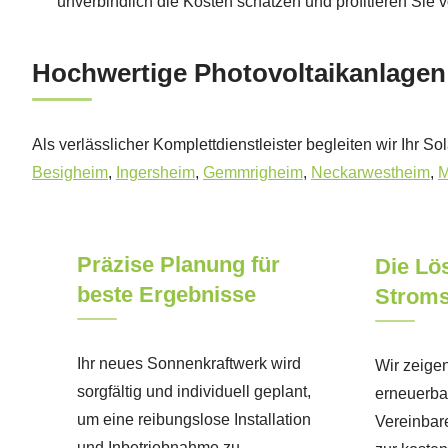
unverbindlich die Kosten schätzen und profitieren Sie 
Hochwertige Photovoltaikanlagen
Als verlässlicher Komplettdienstleister begleiten wir Ihr So
Besigheim
,
Ingersheim
,
Gemmrigheim
,
Neckarwestheim
,
M
Präzise Planung für
Die Lö
beste Ergebnisse
Strom
Ihr neues Sonnenkraftwerk wird
Wir zeigen
sorgfältig und individuell geplant,
erneuerbar
um eine reibungslose Installation
Vereinbare
und Inbetriebnahme zu