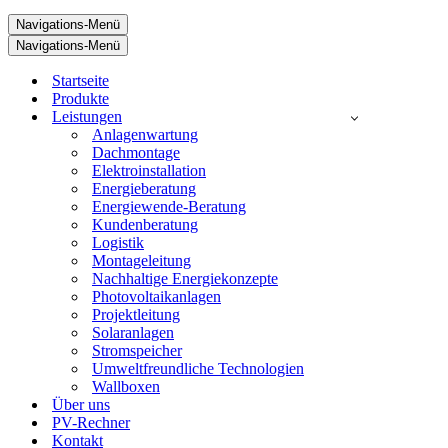
Navigations-Menü
Startseite
Navigations-Menü
Produkte
Leistungen
Startseite
Anlagenwartung
Produkte
Dachmontage
Leistungen
Elektroinstallation
Anlagenwartung
Energieberatung
Dachmontage
Energiewende-Beratung
Elektroinstallation
Kundenberatung
Energieberatung
Logistik
Energiewende-Beratung
Montageleitung
Kundenberatung
Nachhaltige Energiekonzepte
Logistik
Photovoltaikanlagen
Montageleitung
Projektleitung
Nachhaltige Energiekonzepte
Solaranlagen
Photovoltaikanlagen
Stromspeicher
Projektleitung
Umweltfreundliche Technologien
Solaranlagen
Wallboxen
Stromspeicher
Über uns
Umweltfreundliche Technologien
PV-Rechner
Wallboxen
Kontakt
Über uns
PV-Rechner
Kontakt