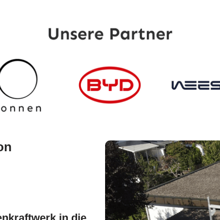
on
nkraftwerk in die