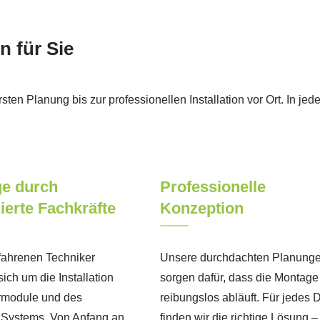
 für Sie
sten Planung bis zur professionellen Installation vor Ort. In jede
e durch
Professionelle
zierte Fachkräfte
Konzeption
fahrenen Techniker
Unsere durchdachten Planung
ch um die Installation
sorgen dafür, dass die Montage
armodule und des
reibungslos abläuft. Für jedes 
Systems. Von Anfang an
finden wir die richtige Lösung –